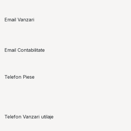
Email Vanzari
vanzari@topzon.ro
Email Contabilitate
office@topzon.ro
Telefon Piese
Alexandru Lungu
+​ 40 754 071 891
Telefon Vanzari utilaje
+​ 40 754 042 825