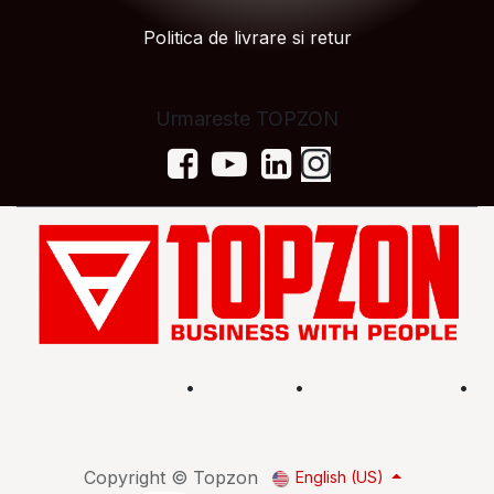
Politica de livrare si retur
Urmareste TOPZON
Acasă
•
Magazin
•
Află mai multe
•
Termeni și condiții
Copyright © Topzon
English (US)