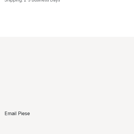
Email Piese
piese@topzon.ro