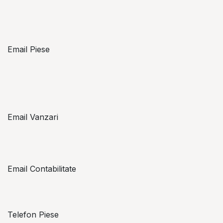
Email Piese
piese@topzon.ro
Email Vanzari
vanzari@topzon.ro
Email Contabilitate
office@topzon.ro
Telefon Piese