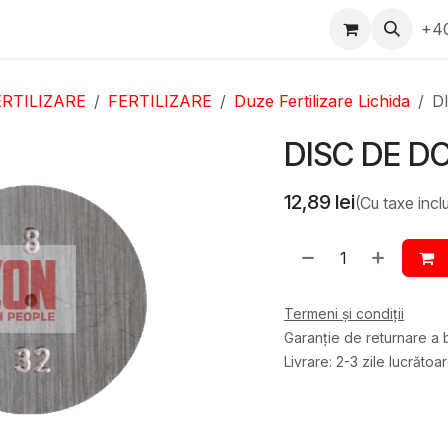
epartament Vanzări
WhatsApp
Service
Messenger
+4
D
ERTILIZARE
FERTILIZARE
Duze Fertilizare Lichida
D
DISC DE D
12,89
lei
(Cu taxe incl
Termeni și condiții
Garanție de returnare a b
Livrare: 2-3 zile lucrătoa