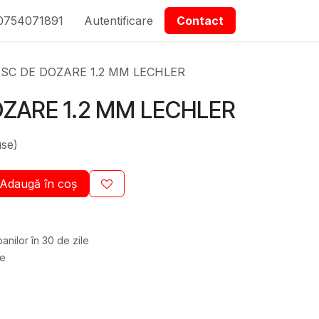
0754071891
epartmanet Piese
Autentificare
Contactați-ne
Contact
ISC DE DOZARE 1.2 MM LECHLER
OZARE 1.2 MM LECHLER
use)
Adaugă în coș
anilor în 30 de zile
re