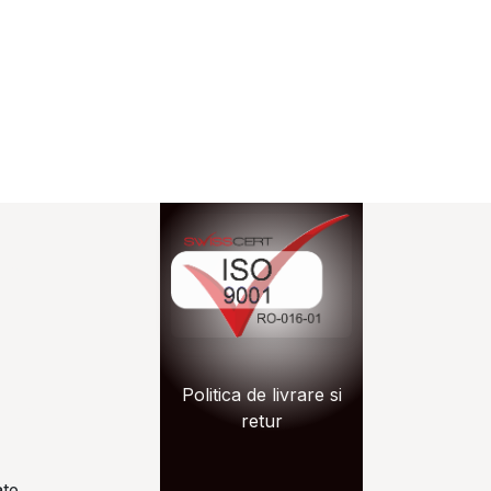
n.ro
Politica de livrare si
zon.ro
retur
ate