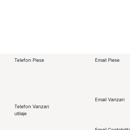
Telefon Piese
Email Piese
piese@topzo
Alexandru Lungu
+​ 40 754 071 891
Email Vanzari
Telefon Vanzari
vanzari@top
utilaje
+​ 40 754 042 825
Email Contabilit