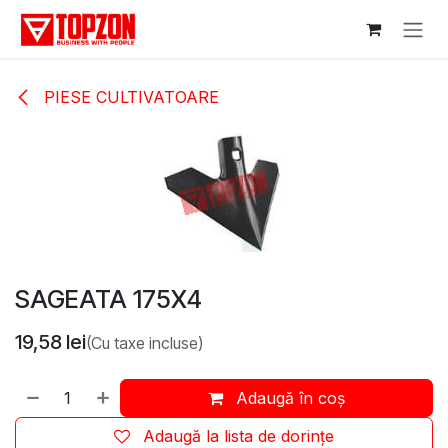
Sari la conținut
PIESE CULTIVATOARE
SAGEATA 175X4
19,58
lei
(Cu taxe incluse)
Adaugă în coș
Adaugă la lista de dorințe