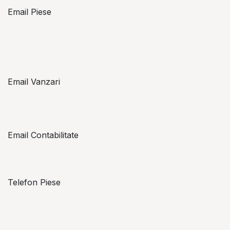
Email Piese
piese@topzon.ro
Email Vanzari
vanzari@topzon.ro
Email Contabilitate
office@topzon.ro
Telefon Piese
Alexandru Lungu
+​ 40 754 071 891