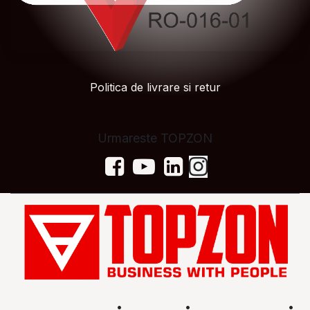
Politica de livrare si retur
Urmareste TOPZON
Acasă
•
Magazin
•
Află mai multe
•