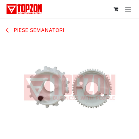
Sari la conținut
PIESE SEMANATORI