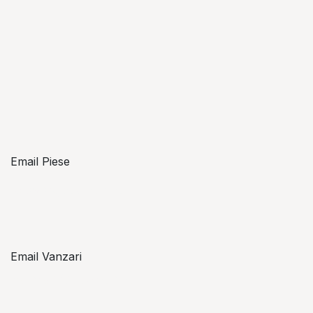
Email Piese
piese@topzon.ro
Email Vanzari
vanzari@topzon.ro