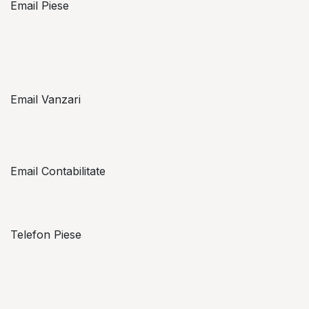
Email Piese
piese@topzon.ro
Email Vanzari
vanzari@topzon.ro
Email Contabilitate
office@topzon.ro
Telefon Piese
Alexandru Lungu
+​ 40 754 071 891