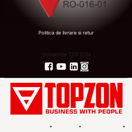
Politica de livrare si retur
Urmareste TOPZON
Acasă
•
Magazin
•
Află mai multe
•