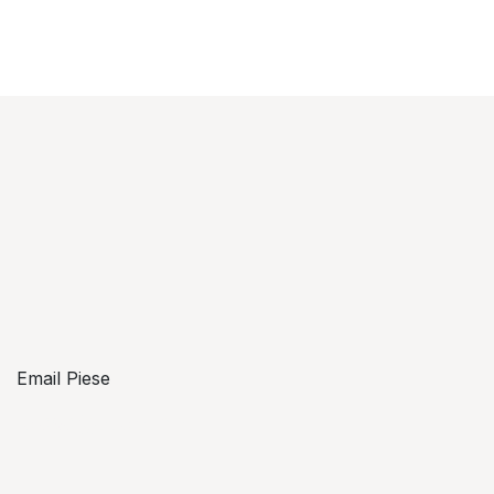
Email Piese
piese@topzon.ro