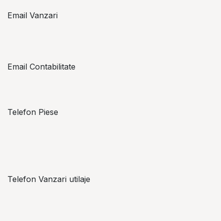
Email Vanzari
vanzari@topzon.ro
Email Contabilitate
office@topzon.ro
Telefon Piese
Alexandru Lungu
+​ 40 754 071 891
Telefon Vanzari utilaje
+​ 40 754 042 825