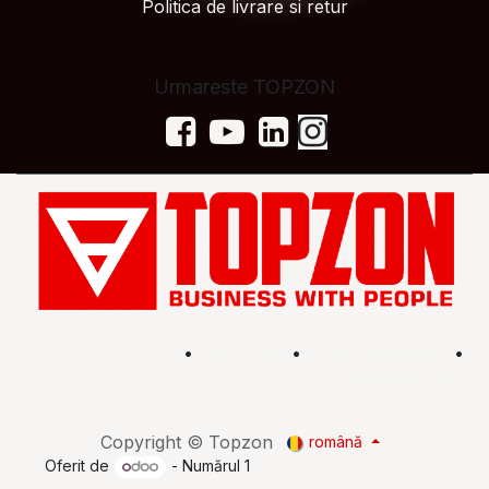
Politica de livrare si retur
Urmareste TOPZON
Acasă
•
Magazin
•
Află mai multe
•
Termeni și condiții
Copyright © Topzon
română
Oferit de
- Numărul 1
eCommerce Open Source