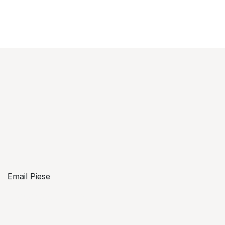
Email Piese
piese@topzon.ro