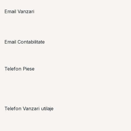
Email Vanzari
vanzari@topzon.ro
Email Contabilitate
office@topzon.ro
Telefon Piese
Alexandru Lungu
+​ 40 754 071 891
Telefon Vanzari utilaje
+​ 40 754 042 825