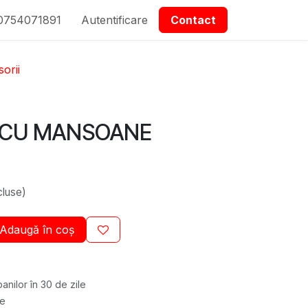
0754071891
epartmanet Piese
Autentificare
Contactați-ne
Contact
orii
 CU MANSOANE
cluse)
Adaugă în coș
anilor în 30 de zile
re