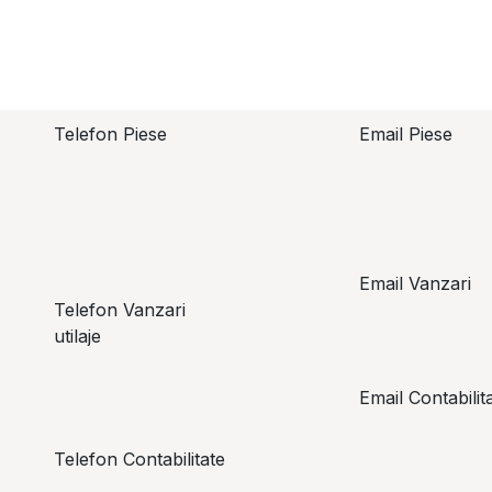
Telefon Piese
Email Piese
piese@topzo
Alexandru Lungu
+​ 40 754 071 891
Email Vanzari
Telefon Vanzari
vanzari@top
utilaje
+​ 40 754 042 825
Email Contabilit
office@topz
Telefon Contabilitate