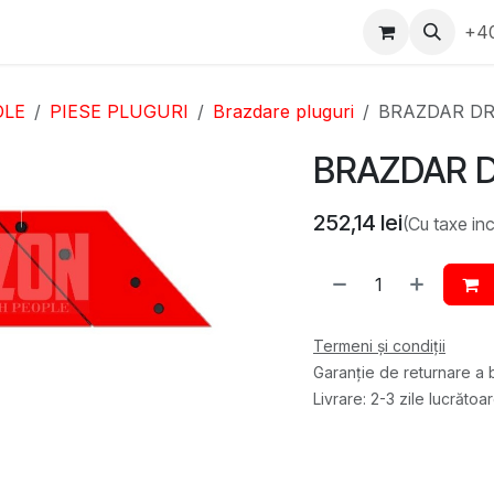
epartament Vanzări
WhatsApp
Service
Messenger
+4
D
OLE
PIESE PLUGURI
Brazdare pluguri
BRAZDAR DR
BRAZDAR D
252,14
lei
(Cu taxe inc
Termeni și condiții
Garanție de returnare a b
Livrare: 2-3 zile lucrătoa