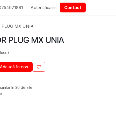
0754071891
epartmanet Piese
Autentificare
Contactați-ne
Contact
 PLUG MX UNIA
R PLUG MX UNIA
luse)
Adaugă în coș
anilor în 30 de zile
re