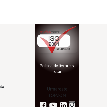
n.ro
Politica de livrare si
zon.ro
retur
ate
Urmareste
TOPZON
on.ro