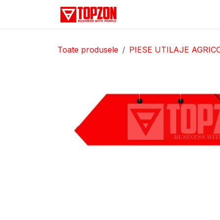
Sari la conținut
Acasă
Categorii
D
Toate produsele
PIESE UTILAJE AGRIC