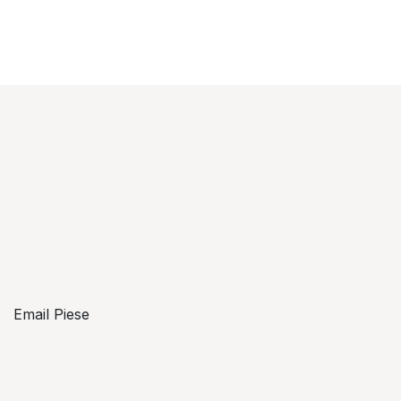
Email Piese
piese@topzon.ro