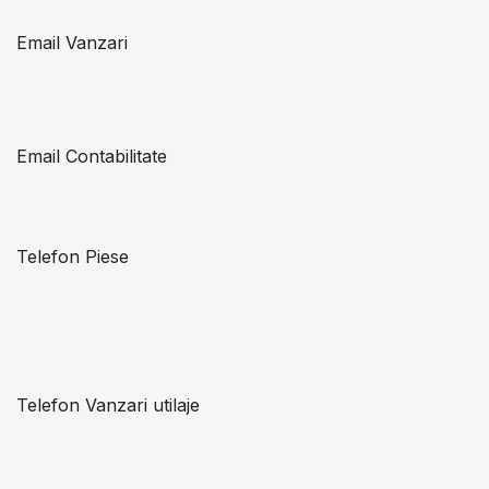
Email Vanzari
vanzari@topzon.ro
Email Contabilitate
office@topzon.ro
Telefon Piese
Alexandru Lungu
+​ 40 754 071 891
Telefon Vanzari utilaje
+​ 40 754 042 825