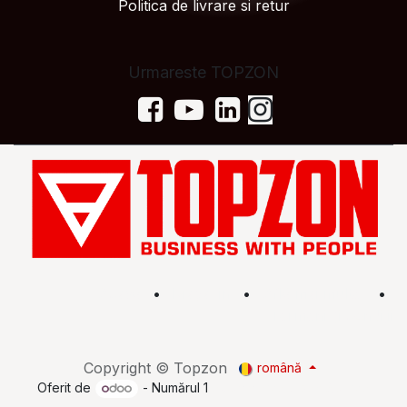
Politica de livrare si retur
Urmareste TOPZON
Acasă
•
Magazin
•
Află mai multe
•
Termeni și condiții
Copyright © Topzon
română
Oferit de
- Numărul 1
eCommerce Open Source