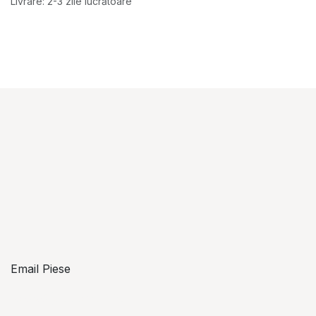
Livrare: 2-3 zile lucrătoare
Email Piese
piese@topzon.ro