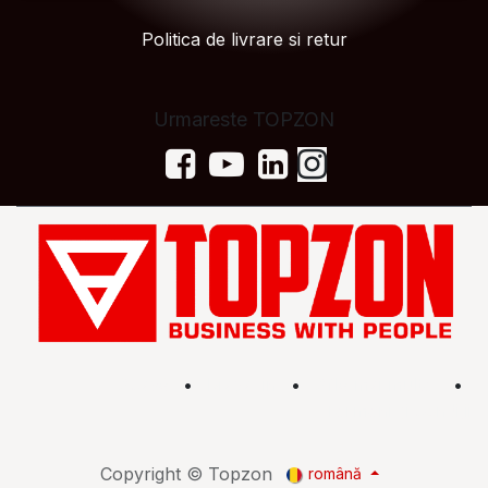
Politica de livrare si retur
Urmareste TOPZON
Acasă
•
Magazin
•
Află mai multe
•
Termeni și condiții
Copyright © Topzon
română