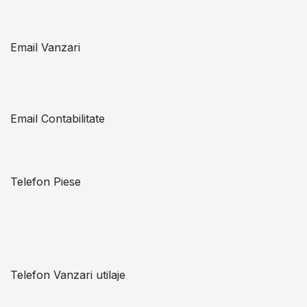
Email Vanzari
vanzari@topzon.ro
Email Contabilitate
office@topzon.ro
Telefon Piese
Alexandru Lungu
+​ 40 754 071 891
Telefon Vanzari utilaje
+​ 40 754 042 825