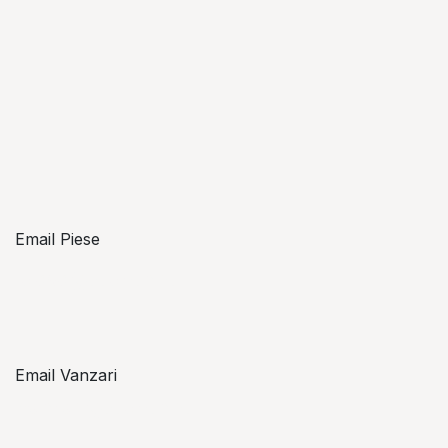
Email Piese
piese@topzon.ro
Email Vanzari
vanzari@topzon.ro