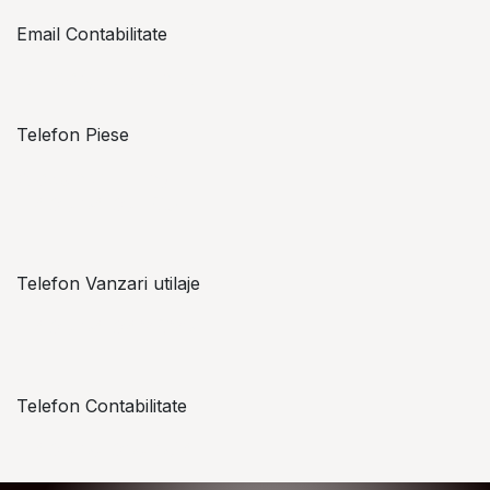
Email Contabilitate
office@topzon.ro
Telefon Piese
Alexandru Lungu
+​ 40 754 071 891
Telefon Vanzari utilaje
+​ 40 754 042 825
Telefon Contabilitate
+40 757 057 534