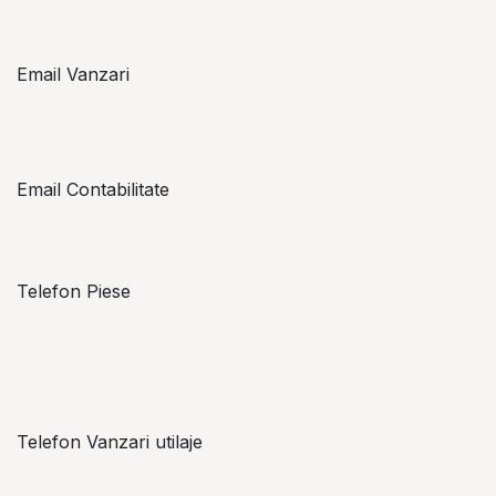
Email Vanzari
vanzari@topzon.ro
Email Contabilitate
office@topzon.ro
Telefon Piese
Alexandru Lungu
+​ 40 754 071 891
Telefon Vanzari utilaje
+​ 40 754 042 825