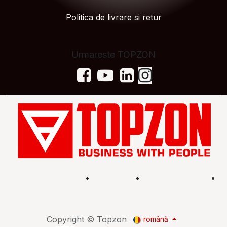
Politica de livrare si retur
Urmareste TOPZON
Acasă
•
Magazin
•
Află mai multe
•
Termeni și condiții
Copyright © Topzon
română