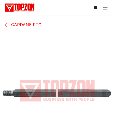
Sari la conținut
CARDANE PTO