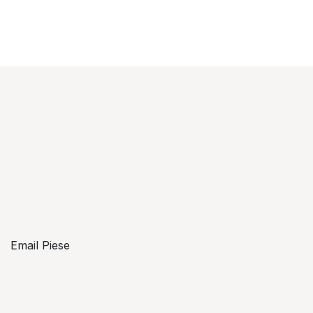
Email Piese
piese@topzon.ro