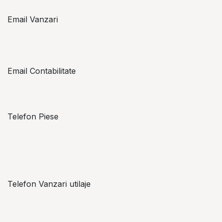
Email Vanzari
vanzari@topzon.ro
Email Contabilitate
office@topzon.ro
Telefon Piese
Alexandru Lungu
+​ 40 754 071 891
Telefon Vanzari utilaje
+​ 40 754 042 825