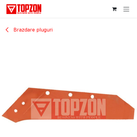
Sari la conținut
Brazdare pluguri