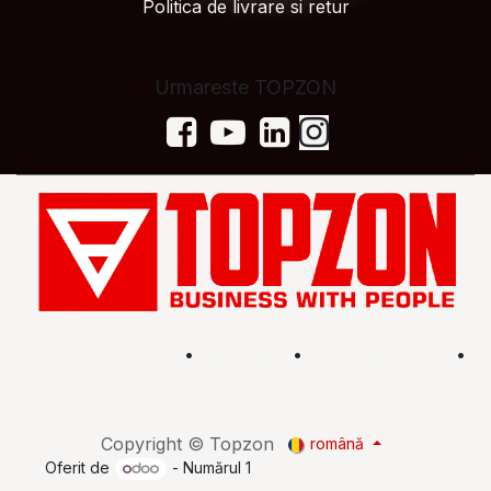
Politica de livrare si retur
Urmareste TOPZON
Acasă
•
Magazin
•
Află mai multe
•
Termeni și condiții
Copyright © Topzon
română
Oferit de
- Numărul 1
eCommerce Open Source