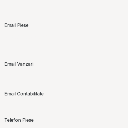
Email Piese
piese@topzon.ro
Email Vanzari
vanzari@topzon.ro
Email Contabilitate
office@topzon.ro
Telefon Piese