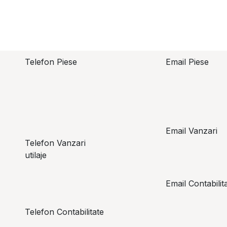
Telefon Piese
Email Piese
piese@topzo
Alexandru Lungu
+​ 40 754 071 891
Email Vanzari
Telefon Vanzari
vanzari@top
utilaje
+​ 40 754 042 825
Email Contabilit
office@topz
Telefon Contabilitate