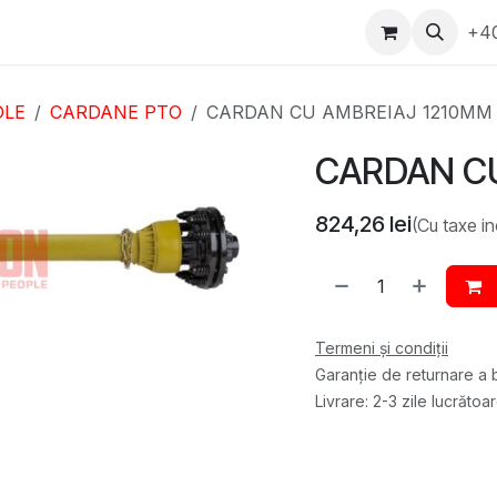
epartament Vanzări
WhatsApp
Service
Messenger
+4
D
OLE
CARDANE PTO
CARDAN CU AMBREIAJ 1210MM
CARDAN C
824,26
lei
(Cu taxe in
Termeni și condiții
Garanție de returnare a b
Livrare: 2-3 zile lucrătoa