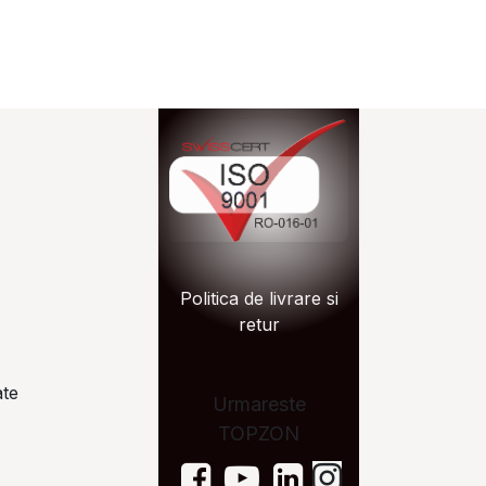
n.ro
Politica de livrare si
zon.ro
retur
ate
Urmareste
TOPZON
on.ro