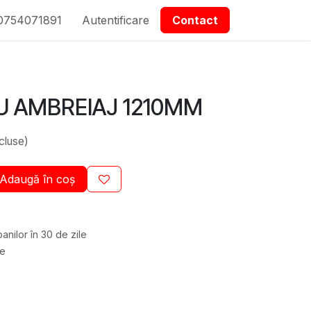
0754071891
epartmanet Piese
Autentificare
Contactați-ne
Contact
U AMBREIAJ 1210MM
cluse)
Adaugă în coș
anilor în 30 de zile
re