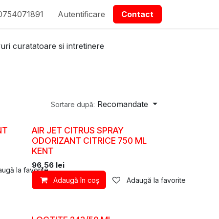
0754071891
epartmanet Piese
Autentificare
Contactați-ne
Contact
ri curatatoare si intretinere
Recomandate
Sortare după:
NT
AIR JET CITRUS SPRAY
ODORIZANT CITRICE 750 ML
KENT
96,56
lei
ugă la favorite
Adaugă în coș
Adaugă la favorite