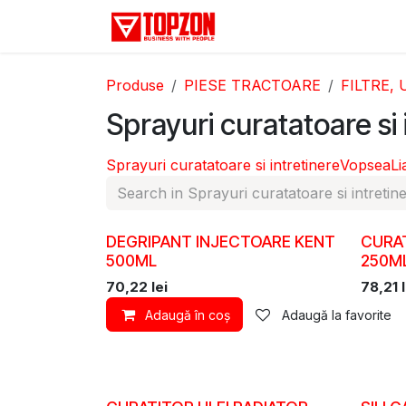
Sari la conținut
Acasă
Categorii
D
Produse
PIESE TRACTOARE
FILTRE, 
Sprayuri curatatoare si 
Sprayuri curatatoare si intretinere
Vopsea
Li
DEGRIPANT INJECTOARE KENT
CURAT
500ML
250M
70,22
lei
78,21
l
Adaugă în coș
Adaugă la favorite