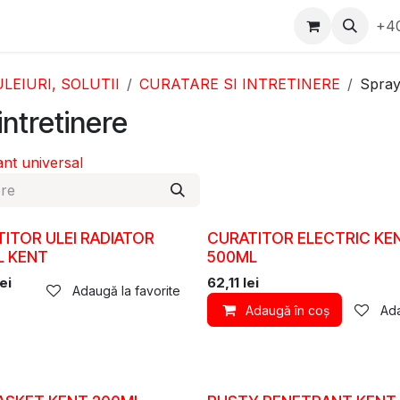
epartament Vanzări
WhatsApp
Service
Messenger
+4
D
ULEIURI, SOLUTII
CURATARE SI INTRETINERE
Sprayu
intretinere
ant universal
ITOR ULEI RADIATOR
CURATITOR ELECTRIC KE
L KENT
500ML
ei
62,11
lei
Adaugă la favorite
Adaugă în coș
Ada