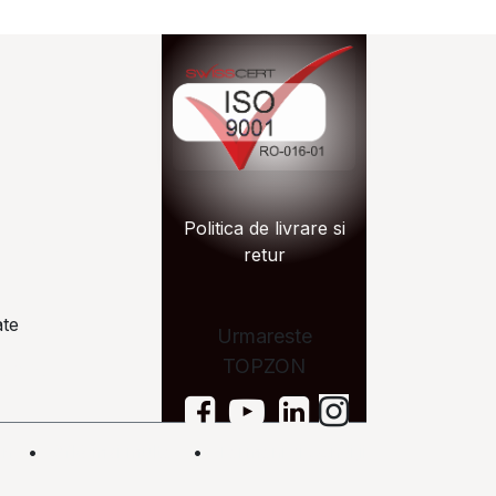
n.ro
Politica de livrare si
zon.ro
retur
ate
Urmareste
TOPZON
on.ro
in
•
Află mai multe
•
Termeni și condiții