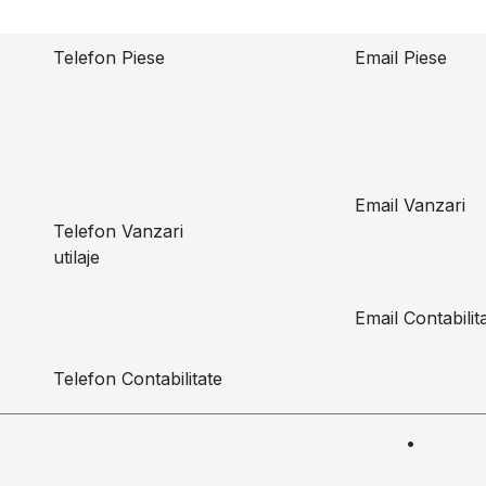
Telefon Piese
Email Piese
piese@topzo
Alexandru Lungu
+​ 40 754 071 891
Email Vanzari
Telefon Vanzari
vanzari@top
utilaje
+​ 40 754 042 825
Email Contabilit
office@topz
Telefon Contabilitate
+40 757 057 534
Acasă
•
Magaz