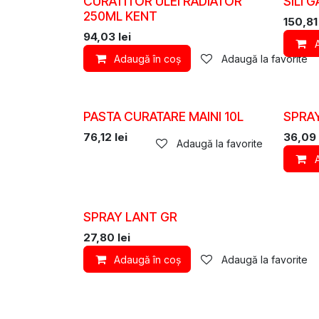
CURATITOR ULEI RADIATOR
SILI 
250ML KENT
150,81
94,03
lei
Adaugă în coș
Adaugă la favorite
PASTA CURATARE MAINI 10L
SPRA
76,12
lei
36,09
Adaugă la favorite
SPRAY LANT GR
27,80
lei
Adaugă în coș
Adaugă la favorite