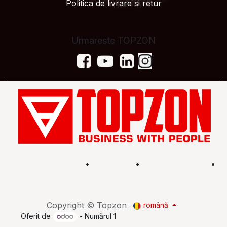
Politica de livrare si retur
Urmareste TOPZON
Acasă
•
Magazin
•
Află mai multe
•
Termeni și condiții
Copyright © Topzon
română
Oferit de
- Numărul 1
eCommerce Open Source