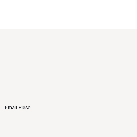
Email Piese
piese@topzon.ro