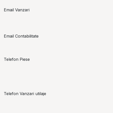
Email Vanzari
vanzari@topzon.ro
Email Contabilitate
office@topzon.ro
Telefon Piese
Alexandru Lungu
+​ 40 754 071 891
Telefon Vanzari utilaje
+​ 40 754 042 825