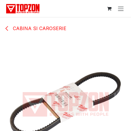
Sari la conținut
CABINA SI CAROSERIE