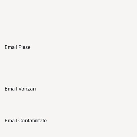
Email Piese
piese@topzon.ro
Email Vanzari
vanzari@topzon.ro
Email Contabilitate
office@topzon.ro