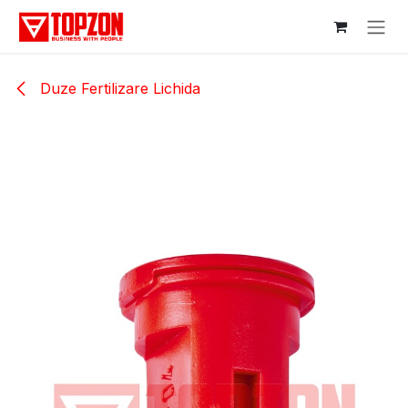
Sari la conținut
Duze Fertilizare Lichida