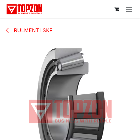
Sari la conținut
RULMENTI SKF