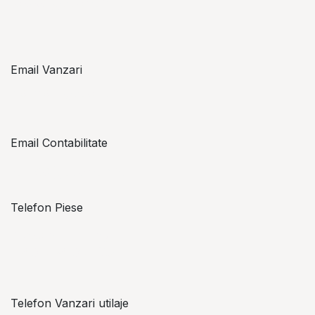
piese@topzon.ro
Email Vanzari
vanzari@topzon.ro
Email Contabilitate
office@topzon.ro
Telefon Piese
Alexandru Lungu
+​ 40 754 071 891
Telefon Vanzari utilaje