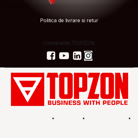
Politica de livrare si retur
Urmareste TOPZON
Acasă
•
Magazin
•
Află mai multe
•
Termeni și condiții