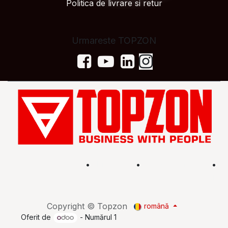
Politica de livrare si retur
Urmareste TOPZON
Acasă
•
Magazin
•
Află mai multe
•
Termeni și condiții
Copyright © Topzon
română
Oferit de
- Numărul 1
eCommerce Open Source