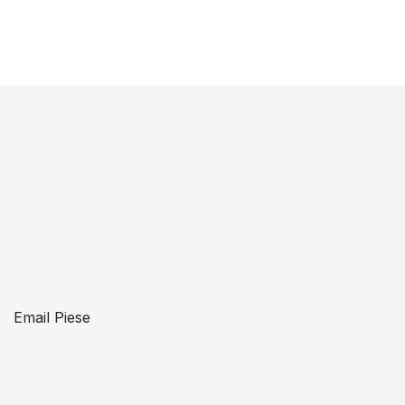
Email Piese
piese@topzon.ro