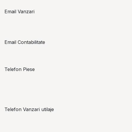
Email Vanzari
vanzari@topzon.ro
Email Contabilitate
office@topzon.ro
Telefon Piese
Alexandru Lungu
+​ 40 754 071 891
Telefon Vanzari utilaje
+​ 40 754 042 825