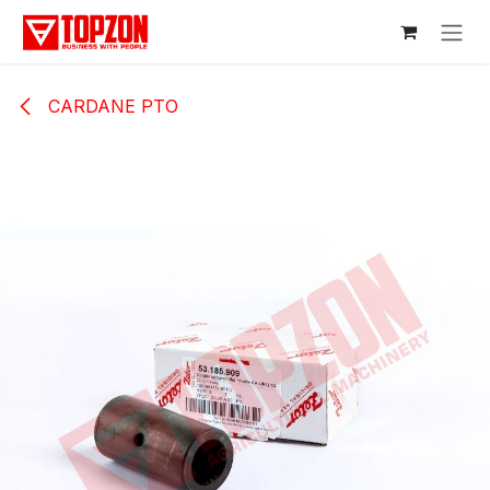
Sari la conținut
CARDANE PTO