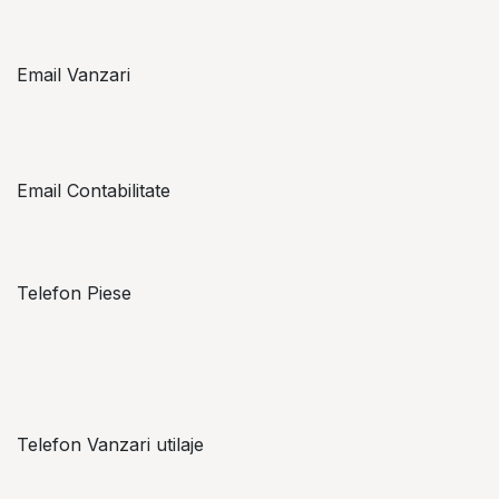
Email Vanzari
vanzari@topzon.ro
Email Contabilitate
office@topzon.ro
Telefon Piese
Alexandru Lungu
+​ 40 754 071 891
Telefon Vanzari utilaje
+​ 40 754 042 825