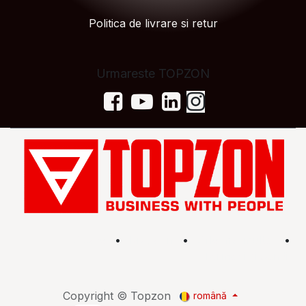
Politica de livrare si retur
Urmareste TOPZON
Acasă
•
Magazin
•
Află mai multe
•
Termeni și condiții
Copyright © Topzon
română