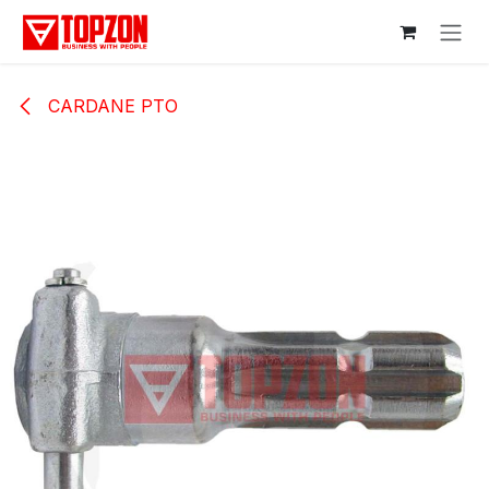
Sari la conținut
CARDANE PTO