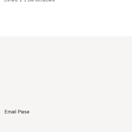
Email Piese
piese@topzon.ro