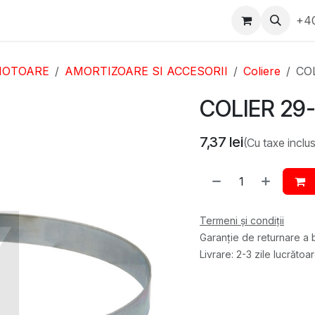
epartament Vanzări
WhatsApp
Service
Messenger
+4
D
OTOARE
AMORTIZOARE SI ACCESORII
Coliere
COL
COLIER 29-
7,37
lei
(Cu taxe inclu
Termeni și condiții
Garanție de returnare a b
Livrare: 2-3 zile lucrătoa