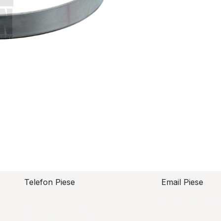
Telefon Piese
Email Piese
piese@topzo
Alexandru Lungu