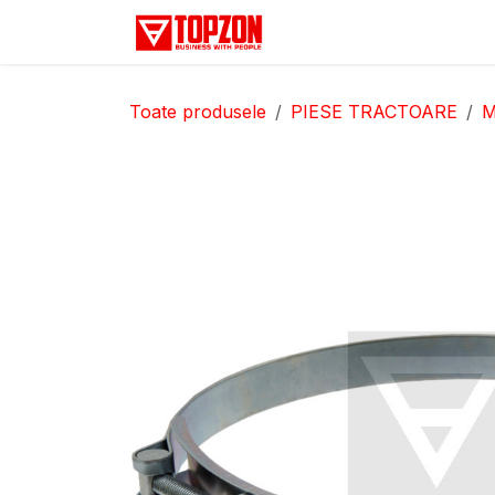
Sari la conținut
Acasă
Categorii
D
Toate produsele
PIESE TRACTOARE
M