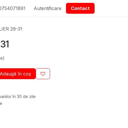
0754071891
epartmanet Piese
Autentificare
Contactați-ne
Contact
IER 29-31
31
se)
Adaugă în coș
anilor în 30 de zile
re