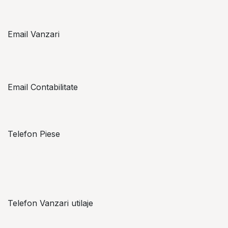
Email Vanzari
vanzari@topzon.ro
Email Contabilitate
office@topzon.ro
Telefon Piese
Alexandru Lungu
+​ 40 754 071 891
Telefon Vanzari utilaje
+​ 40 754 042 825