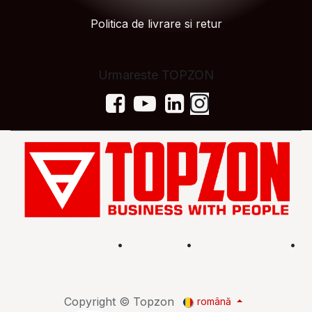
Politica de livrare si retur
Urmareste TOPZON
Acasă
•
Magazin
•
Află mai multe
•
Termeni și condiții
Copyright © Topzon
română