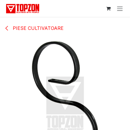
Sari la conținut
PIESE CULTIVATOARE