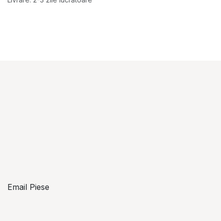
Email Piese
piese@topzon.ro