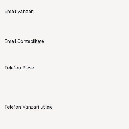
Email Vanzari
vanzari@topzon.ro
Email Contabilitate
office@topzon.ro
Telefon Piese
Alexandru Lungu
+​ 40 754 071 891
Telefon Vanzari utilaje
+​ 40 754 042 825