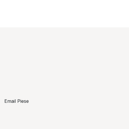
Email Piese
piese@topzon.ro