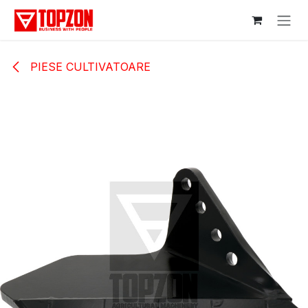
Sari la conținut
PIESE CULTIVATOARE