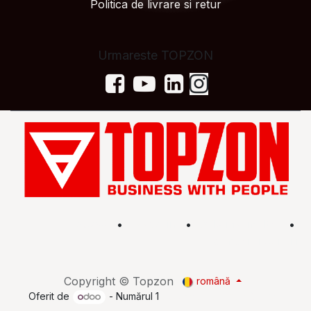
Politica de livrare si retur
Urmareste TOPZON
Acasă
•
Magazin
•
Află mai multe
•
Termeni și condiții
Copyright © Topzon
română
Oferit de
- Numărul 1
eCommerce Open Source