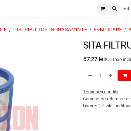
epartament Vanzări
WhatsApp
Service
Messenger
+4
D
OLE
DISTRIBUITOR INGRASAMINTE
ERBICIDARE
A
SITA FILTR
57,27
lei
(Cu taxe incl
Termeni și condiții
Garanție de returnare a b
Livrare: 2-3 zile lucrătoa