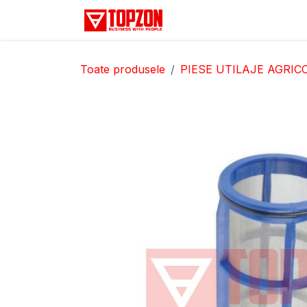
Sari la conținut
Acasă
Categorii
D
Toate produsele
PIESE UTILAJE AGRIC