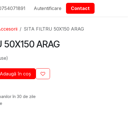
0754071891
epartmanet Piese
Autentificare
Contactați-ne
Contact
ccesorii
SITA FILTRU 50X150 ARAG
U 50X150 ARAG
use)
Adaugă în coș
anilor în 30 de zile
re