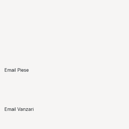
Email Piese
piese@topzon.ro
Email Vanzari
vanzari@topzon.ro