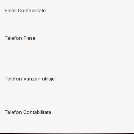
Email Contabilitate
office@topzon.ro
Telefon Piese
Alexandru Lungu
+​ 40 754 071 891
Telefon Vanzari utilaje
+​ 40 754 042 825
Telefon Contabilitate
+40 757 057 534