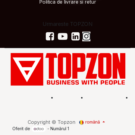
Politica de livrare si retur
Urmareste TOPZON
Acasă
•
Magazin
•
Află mai multe
•
Termeni și condiții
Copyright © Topzon
română
Oferit de
- Numărul 1
eCommerce Open Source