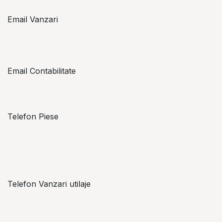
Email Vanzari
vanzari@topzon.ro
Email Contabilitate
office@topzon.ro
Telefon Piese
Alexandru Lungu
+​ 40 754 071 891
Telefon Vanzari utilaje
+​ 40 754 042 825