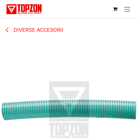
Sari la conținut
DIVERSE ACCESORII