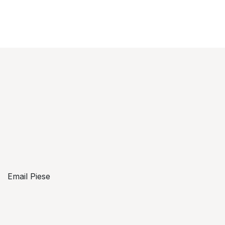
Email Piese
piese@topzon.ro