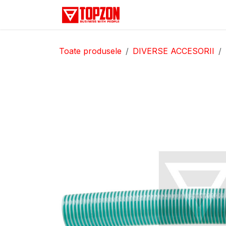
Sari la conținut
Acasă
Categorii
D
Toate produsele
DIVERSE ACCESORII