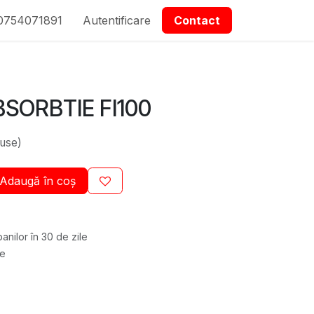
0754071891
epartmanet Piese
Autentificare
Contactați-ne
Contact
SORBTIE FI100
luse)
Adaugă în coș
anilor în 30 de zile
re