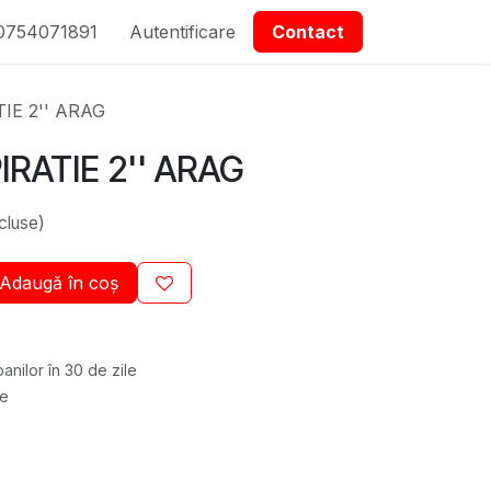
0754071891
epartmanet Piese
Autentificare
Contactați-ne
Contact
IE 2'' ARAG
IRATIE 2'' ARAG
cluse)
Adaugă în coș
anilor în 30 de zile
re