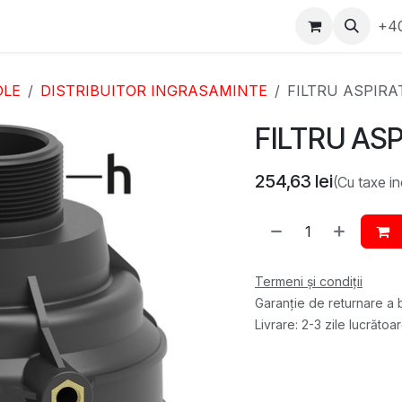
epartament Vanzări
WhatsApp
Service
Messenger
+4
D
OLE
DISTRIBUITOR INGRASAMINTE
FILTRU ASPIRAT
FILTRU ASP
254,63
lei
(Cu taxe in
Termeni și condiții
Garanție de returnare a b
Livrare: 2-3 zile lucrătoa