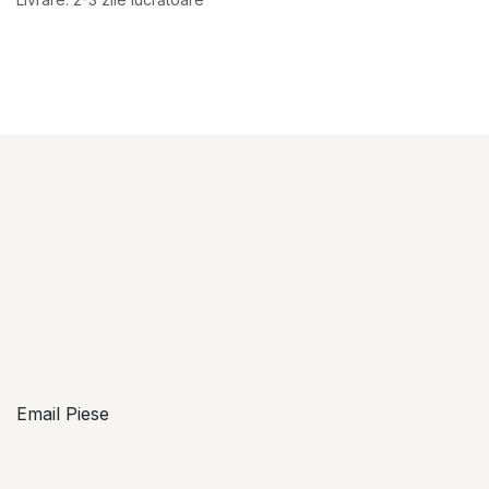
Email Piese
piese@topzon.ro