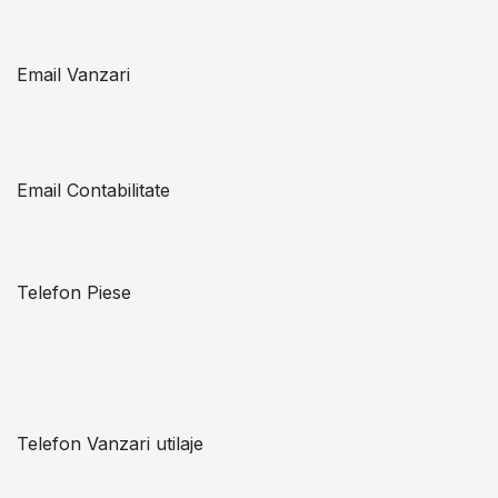
Email Vanzari
vanzari@topzon.ro
Email Contabilitate
office@topzon.ro
Telefon Piese
Alexandru Lungu
+​ 40 754 071 891
Telefon Vanzari utilaje
+​ 40 754 042 825