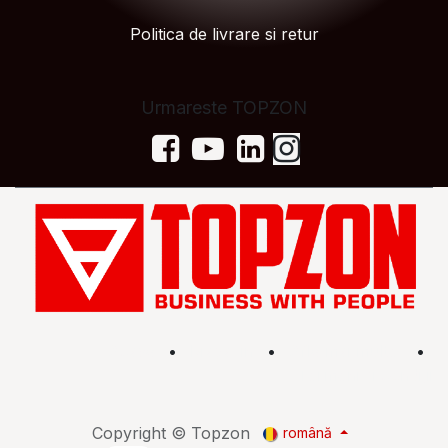
Politica de livrare si retur
Urmareste TOPZON
Acasă
•
Magazin
•
Află mai multe
•
Termeni și condiții
Copyright © Topzon
română