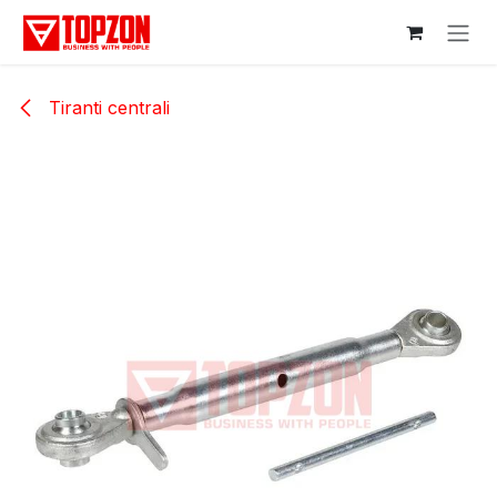
Sari la conținut
Tiranti centrali