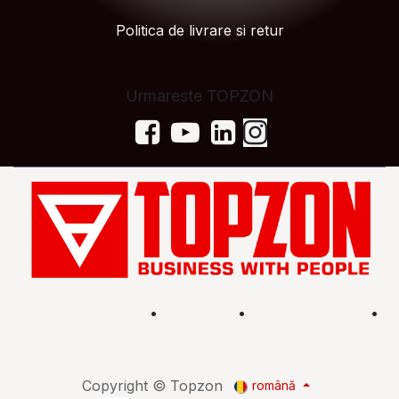
Politica de livrare si retur
Urmareste TOPZON
Acasă
•
Magazin
•
Află mai multe
•
Termeni și condiții
Copyright © Topzon
română