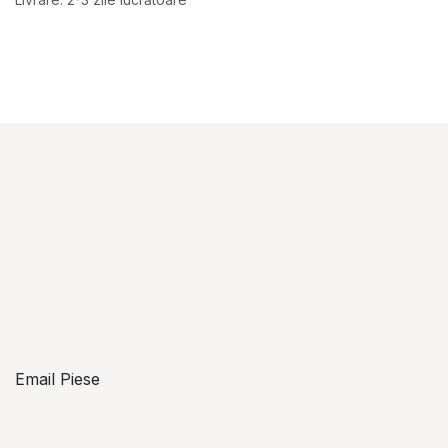
Email Piese
piese@topzon.ro