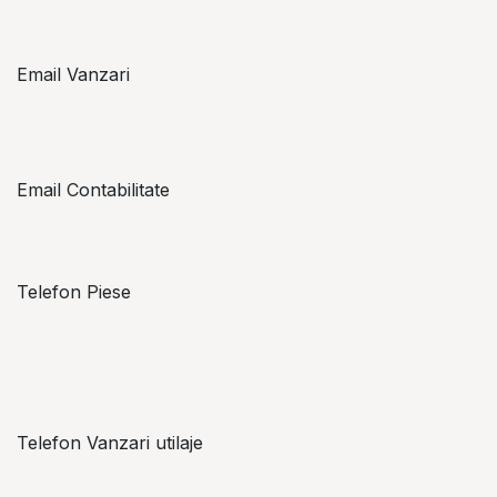
Email Vanzari
vanzari@topzon.ro
Email Contabilitate
office@topzon.ro
Telefon Piese
Alexandru Lungu
+​ 40 754 071 891
Telefon Vanzari utilaje
+​ 40 754 042 825