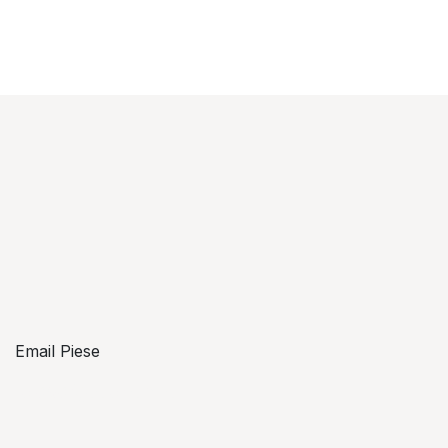
Email Piese
piese@topzon.ro