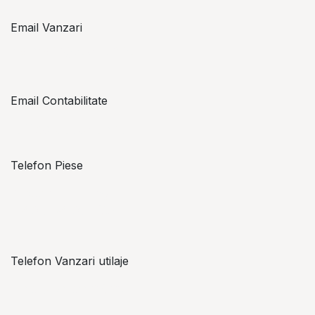
Email Vanzari
vanzari@topzon.ro
Email Contabilitate
office@topzon.ro
Telefon Piese
Alexandru Lungu
+​ 40 754 071 891
Telefon Vanzari utilaje
+​ 40 754 042 825