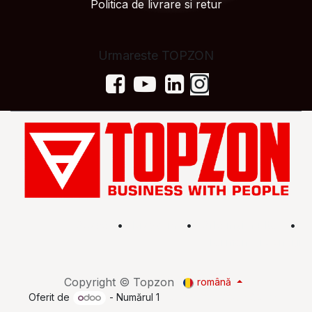
Politica de livrare si retur
Urmareste TOPZON
Acasă
•
Magazin
•
Află mai multe
•
Termeni și condiții
Copyright © Topzon
română
Oferit de
- Numărul 1
eCommerce Open Source