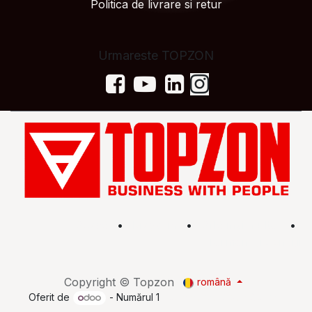
Politica de livrare si retur
Urmareste TOPZON
Acasă
•
Magazin
•
Află mai multe
•
Termeni și condiții
Copyright © Topzon
română
Oferit de
- Numărul 1
eCommerce Open Source