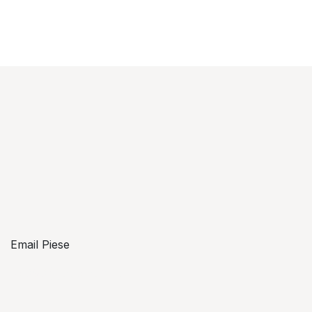
Email Piese
piese@topzon.ro