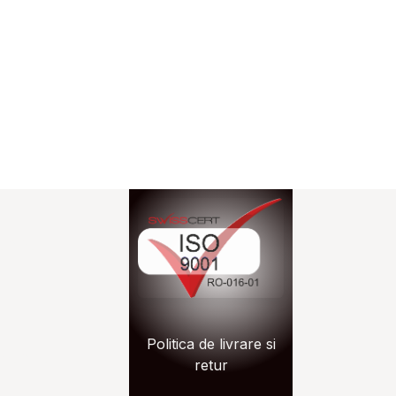
n.ro
Politica de livrare si
zon.ro
retur