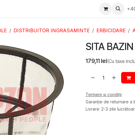
epartament Vanzări
WhatsApp
Service
Messenger
+4
D
OLE
DISTRIBUITOR INGRASAMINTE
ERBICIDARE
A
SITA BAZIN
179,11
lei
(Cu taxe incl
Termeni și condiții
Garanție de returnare a b
Livrare: 2-3 zile lucrătoa