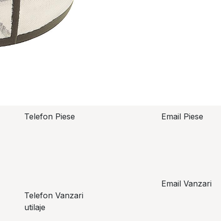
Telefon Piese
Email Piese
piese@topzo
Alexandru Lungu
+​ 40 754 071 891
Email Vanzari
Telefon Vanzari
vanzari@top
utilaje