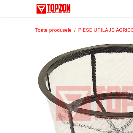
Sari la conținut
Acasă
Categorii
D
Toate produsele
PIESE UTILAJE AGRIC