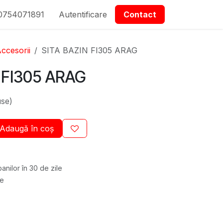
0754071891
epartmanet Piese
Autentificare
Contactați-ne
Contact
ccesorii
SITA BAZIN FI305 ARAG
 FI305 ARAG
use)
Adaugă în coș
anilor în 30 de zile
re