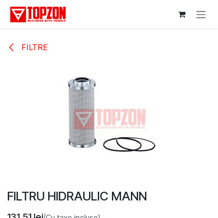
Sari la conținut
FILTRE
FILTRU HIDRAULIC MANN
131,51
lei
(Cu taxe incluse)