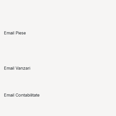
Email Piese
piese@topzon.ro
Email Vanzari
vanzari@topzon.ro
Email Contabilitate
office@topzon.ro