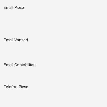
Email Piese
piese@topzon.ro
Email Vanzari
vanzari@topzon.ro
Email Contabilitate
office@topzon.ro
Telefon Piese
Alexandru Lungu
+​ 40 754 071 891