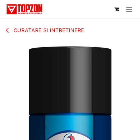
Sari la conținut
CURATARE SI INTRETINERE